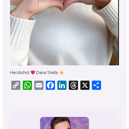
Herzlichst
Dana Stella
Copy
WhatsApp
Email
Facebook
LinkedIn
Threads
X
Teilen
Link