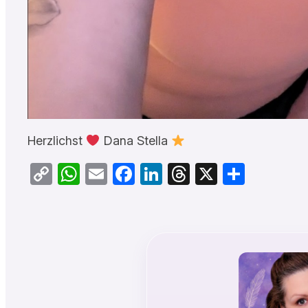
Herzlichst
Dana Stella
Copy
WhatsApp
Email
Facebook
LinkedIn
Threads
X
Teilen
Link