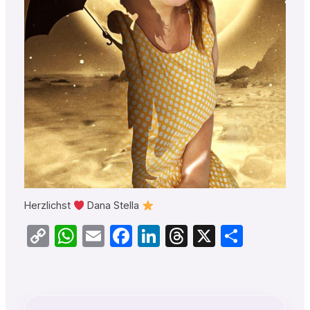
Herzlichst
Dana Stella
Copy
WhatsApp
Email
Facebook
LinkedIn
Threads
X
Teilen
Link