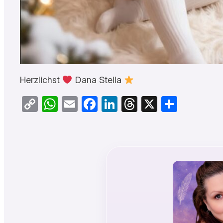
Herzlichst
Dana Stella
Copy
WhatsApp
Email
Facebook
LinkedIn
Threads
X
Teilen
Link