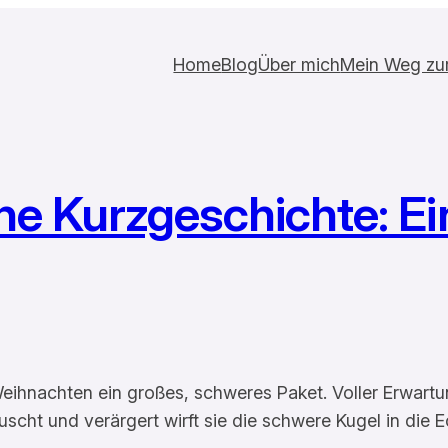
Home
Blog
Über mich
Mein Weg zur 
he Kurzgeschichte: Ei
eihnachten ein großes, schweres Paket. Voller Erwartu
uscht und verärgert wirft sie die schwere Kugel in die E