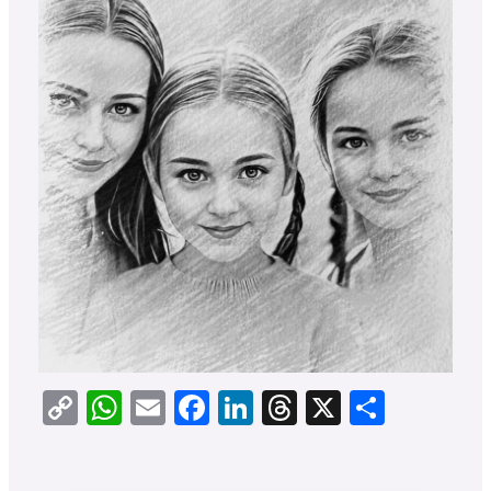
Copy
WhatsApp
Email
Facebook
LinkedIn
Threads
X
Teilen
Link