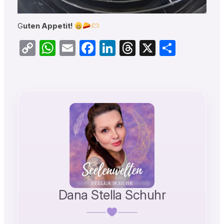
G
uten Appetit!
Copy
WhatsApp
Email
Facebook
LinkedIn
Threads
X
Teilen
Link
Dana Stella Schuhr