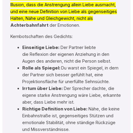
Illusion, dass die Anstrengung allein Liebe ausmacht,
und eine neue Definition von Liebe als gegenseitiges
Halten, Nähe und Gleichgewicht, nicht als
Achterbahnfahrt
der Emotionen.
Kernbotschaften des Gedichts:
Einseitige Liebe:
Der Partner liebte
die
Reflexion
der eigenen Anziehung in den
Augen des anderen, nicht die Person selbst.
Rolle als Spiegel:
Du warst ein Spiegel, in dem
der Partner sich besser gefühlt hat, eine
Projektionsfläche für unerfüllte Sehnsüchte.
Irrtum über Liebe:
Der Sprecher dachte, die
eigene starke Anstrengung wäre Liebe, erkannte
aber, dass Liebe mehr ist.
Richtige Definition von Liebe:
Nähe, die keine
Einbahnstraße ist, gegenseitiges Stützen und
emotionale Stabilität, ohne ständige Rückzüge
und Missverständnisse.