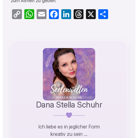
zum Atmen zu geben.
Copy
WhatsApp
Email
Facebook
LinkedIn
Threads
X
Teilen
Link
Dana Stella Schuhr
Ich liebe es in jeglicher Form
kreativ zu sein …