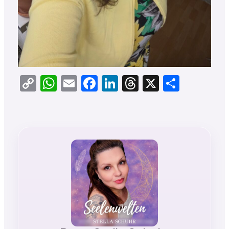
Copy
WhatsApp
Email
Facebook
LinkedIn
Threads
X
Teilen
Link