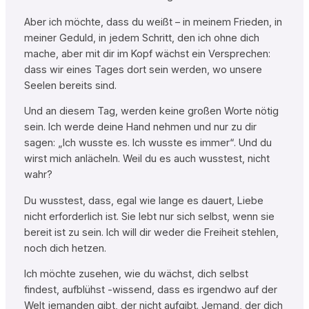
Aber ich möchte, dass du weißt – in meinem Frieden, in
meiner Geduld, in jedem Schritt, den ich ohne dich
mache, aber mit dir im Kopf wächst ein Versprechen:
dass wir eines Tages dort sein werden, wo unsere
Seelen bereits sind.
Und an diesem Tag, werden keine großen Worte nötig
sein. Ich werde deine Hand nehmen und nur zu dir
sagen: „Ich wusste es. Ich wusste es immer“. Und du
wirst mich anlächeln. Weil du es auch wusstest, nicht
wahr?
Du wusstest, dass, egal wie lange es dauert, Liebe
nicht erforderlich ist. Sie lebt nur sich selbst, wenn sie
bereit ist zu sein. Ich will dir weder die Freiheit stehlen,
noch dich hetzen.
Ich möchte zusehen, wie du wächst, dich selbst
findest, aufblühst -wissend, dass es irgendwo auf der
Welt jemanden gibt, der nicht aufgibt. Jemand, der dich