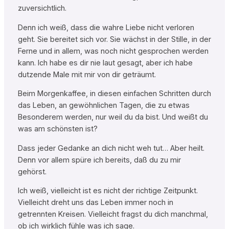
zuversichtlich.
Denn ich weiß, dass die wahre Liebe nicht verloren
geht. Sie bereitet sich vor. Sie wächst in der Stille, in der
Ferne und in allem, was noch nicht gesprochen werden
kann. Ich habe es dir nie laut gesagt, aber ich habe
dutzende Male mit mir von dir geträumt.
Beim Morgenkaffee, in diesen einfachen Schritten durch
das Leben, an gewöhnlichen Tagen, die zu etwas
Besonderem werden, nur weil du da bist. Und weißt du
was am schönsten ist?
Dass jeder Gedanke an dich nicht weh tut… Aber heilt.
Denn vor allem spüre ich bereits, daß du zu mir
gehörst.
Ich weiß, vielleicht ist es nicht der richtige Zeitpunkt.
Vielleicht dreht uns das Leben immer noch in
getrennten Kreisen. Vielleicht fragst du dich manchmal,
ob ich wirklich fühle was ich sage.