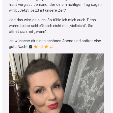
nicht vergisst. Jemand, der dir am richtigen Tag sagen
wird: „Jetzt. Jetzt ist unsere Zeit“.
Und das wird es auch. So fühle ich mich auch. Denn
wahre Liebe schließt sich nicht mit „vielleicht“. Sie
öffnet sich mit „wenn“.
Ich wünsche dir einen schönen Abend und später eine
gute Nacht