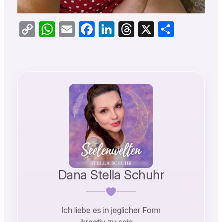
Copy
WhatsApp
Email
Facebook
LinkedIn
Threads
X
Teilen
Link
Dana Stella Schuhr
Ich liebe es in jeglicher Form
kreativ zu sein …