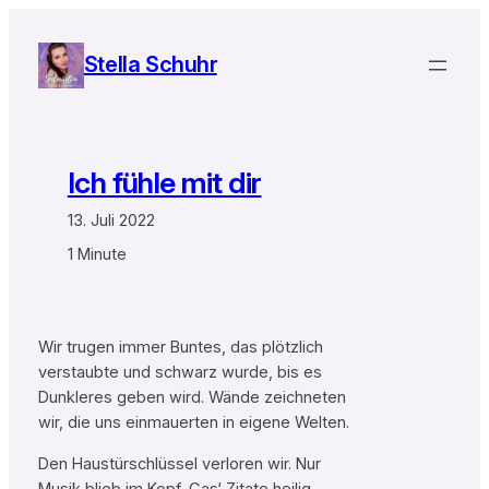
Zum
Inhalt
Stella Schuhr
springen
Ich fühle mit dir
13. Juli 2022
1 Minute
Wir trugen immer Buntes, das plötzlich
verstaubte und schwarz wurde, bis es
Dunkleres geben wird. Wände zeichneten
wir, die uns einmauerten in eigene Welten.
Den Haustürschlüssel verloren wir. Nur
Musik blieb im Kopf, Cas‘ Zitate heilig