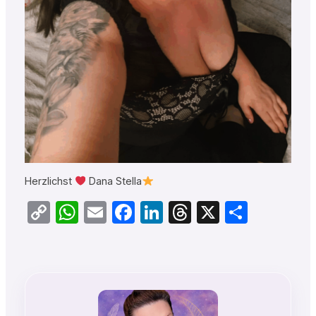
Herzlichst
Dana Stella
Copy
WhatsApp
Email
Facebook
LinkedIn
Threads
X
Teilen
Link