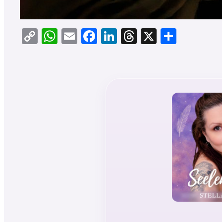
Copy
WhatsApp
Email
Facebook
LinkedIn
Threads
X
Teilen
Link