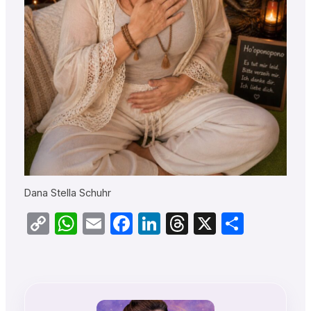
Dana Stella Schuhr
Copy
WhatsApp
Email
Facebook
LinkedIn
Threads
X
Teilen
Link