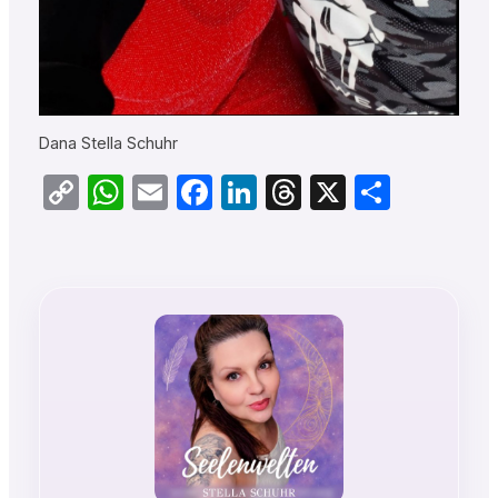
Dana Stella Schuhr
Copy
WhatsApp
Email
Facebook
LinkedIn
Threads
X
Teilen
Link