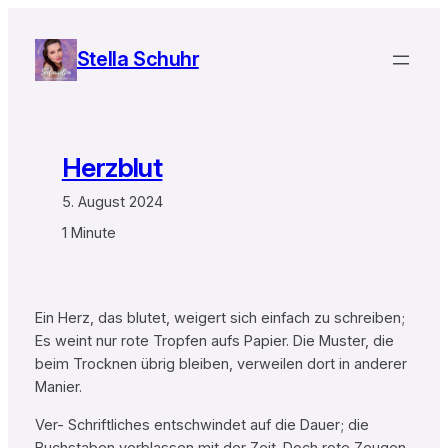
Zum
Inhalt
Stella Schuhr
springen
Herzblut
5. August 2024
1 Minute
Ein Herz, das blutet, weigert sich einfach zu schreiben;
Es weint nur rote Tropfen aufs Papier. Die Muster, die
beim Trocknen übrig bleiben, verweilen dort in anderer
Manier.
Ver- Schriftliches entschwindet auf die Dauer; die
Buchstaben verblassen mit der Zeit. Doch rote Zeugen