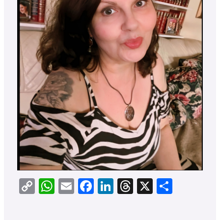
Copy
WhatsApp
Email
Facebook
LinkedIn
Threads
X
Teilen
Link