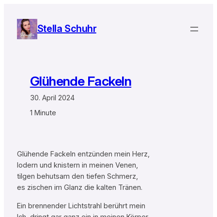
Zum
Inhalt
Stella Schuhr
springen
Glühende Fackeln
30. April 2024
1 Minute
Glühende Fackeln entzünden mein Herz,
lodern und knistern in meinen Venen,
tilgen behutsam den tiefen Schmerz,
es zischen im Glanz die kalten Tränen.
Ein brennender Lichtstrahl berührt mein
Ich, dringt gar ganz ein in meinen Körper,