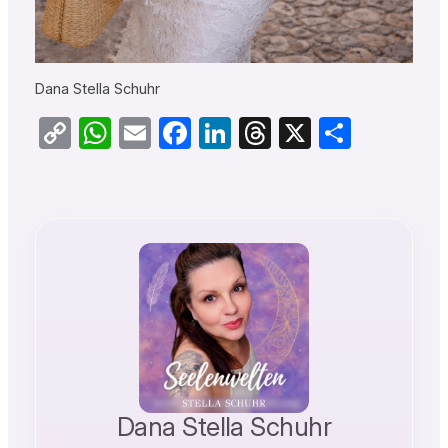
Dana Stella Schuhr
Copy
WhatsApp
Email
Facebook
LinkedIn
Threads
X
Teilen
Link
Dana Stella Schuhr