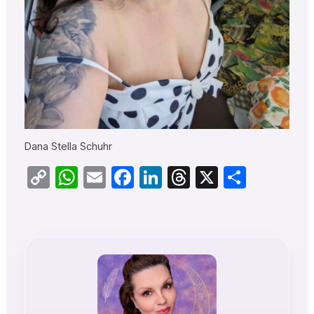
Dana Stella Schuhr
Copy
WhatsApp
Email
Facebook
LinkedIn
Threads
X
Teilen
Link