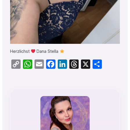
Herzlichst
Dana Stella
Copy
WhatsApp
Email
Facebook
LinkedIn
Threads
X
Teilen
Link