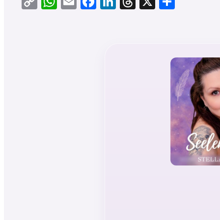
Copy
WhatsApp
Email
Facebook
LinkedIn
Threads
X
Teilen
Link