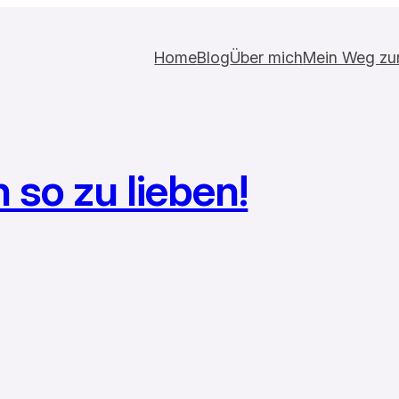
Home
Blog
Über mich
Mein Weg zur 
h so zu lieben!