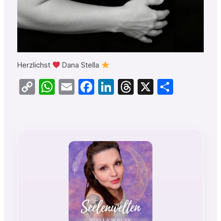
Herzlichst
Dana Stella
Copy
WhatsApp
Email
Facebook
LinkedIn
Threads
X
Teilen
Link