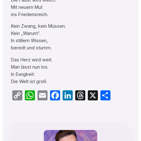
Mit neuem Mut
ins Friedensreich.
Kein Zwang, kein Müssen.
Kein „Warum“.
In stillem Wissen,
beredt und stumm.
Das Herz wird weit.
Man lässt nun los.
In Ewigkeit:
Die Welt ist groß.
Copy
WhatsApp
Email
Facebook
LinkedIn
Threads
X
Teilen
Link