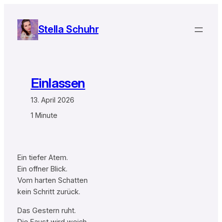
Zum
Inhalt
Stella Schuhr
springen
Einlassen
13. April 2026
1 Minute
Ein tiefer Atem.
Ein offner Blick.
Vom harten Schatten
kein Schritt zurück.
Das Gestern ruht.
Die Faust wird weich.