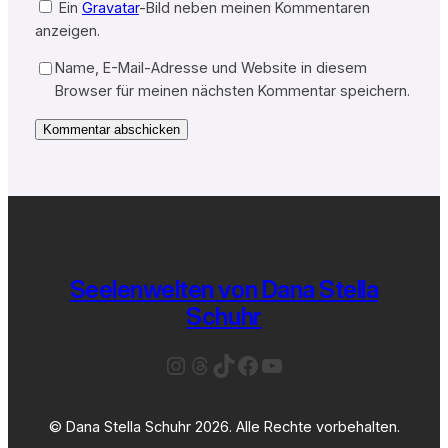
Ein
Gravatar
-Bild neben meinen Kommentaren
anzeigen.
Name, E-Mail-Adresse und Website in diesem
Browser für meinen nächsten Kommentar speichern.
Seelenwelten von Dana Stella
Schuhr
Instagram
Threads
TikTok
Facebook
YouTube
© Dana Stella Schuhr 2026. Alle Rechte vorbehalten.