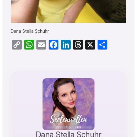
Dana Stella Schuhr
Copy
WhatsApp
Email
Facebook
LinkedIn
Threads
X
Teilen
Link
Dana Stella Schuhr