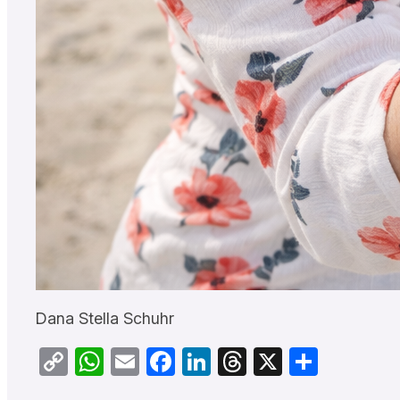
Dana Stella Schuhr
Copy
WhatsApp
Email
Facebook
LinkedIn
Threads
X
Teilen
Link