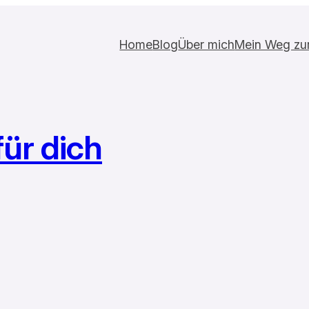
Home
Blog
Über mich
Mein Weg zur 
für dich