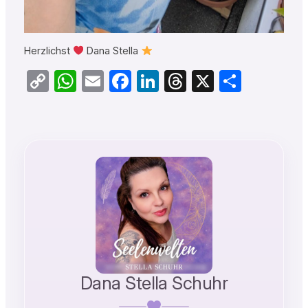
Herzlichst
Dana Stella
Copy
WhatsApp
Email
Facebook
LinkedIn
Threads
X
Teilen
Link
Dana Stella Schuhr