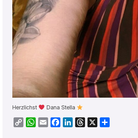
Herzlichst
Dana Stella
Copy
WhatsApp
Email
Facebook
LinkedIn
Threads
X
Teilen
Link