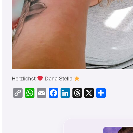
Herzlichst
Dana Stella
Copy
WhatsApp
Email
Facebook
LinkedIn
Threads
X
Teilen
Link