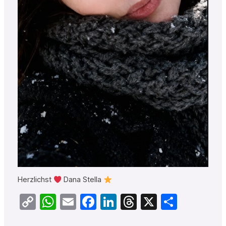
Herzlichst
Dana Stella
Copy
WhatsApp
Email
Facebook
LinkedIn
Threads
X
Teilen
Link