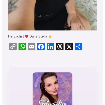
Herzlichst
Dana Stella
Copy
WhatsApp
Email
Facebook
LinkedIn
Threads
X
Teilen
Link