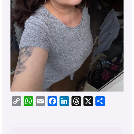
Copy
WhatsApp
Email
Facebook
LinkedIn
Threads
X
Teilen
Link