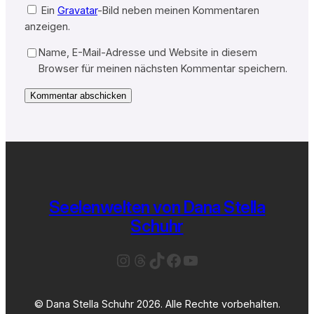
Ein
Gravatar
-Bild neben meinen Kommentaren
anzeigen.
Name, E-Mail-Adresse und Website in diesem
Browser für meinen nächsten Kommentar speichern.
Seelenwelten von Dana Stella
Schuhr
Instagram
Threads
TikTok
Facebook
YouTube
© Dana Stella Schuhr 2026. Alle Rechte vorbehalten.