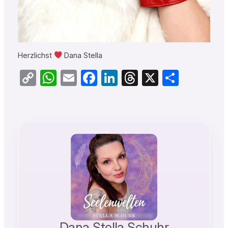
Herzlichst
Dana Stella
Copy
WhatsApp
Email
Facebook
LinkedIn
Threads
X
Teilen
Link
Dana Stella Schuhr