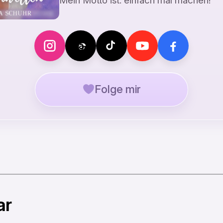
Mein Motto ist: einfach mal machen!
Folge mir
ar