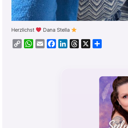
Herzlichst
Dana Stella
Copy
WhatsApp
Email
Facebook
LinkedIn
Threads
X
Teilen
Link