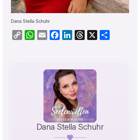
Dana Stella Schuhr
Copy
WhatsApp
Email
Facebook
LinkedIn
Threads
X
Teilen
Link
Dana Stella Schuhr