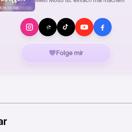
Mein Motto ist: einfach mal machen!
Folge mir
ar