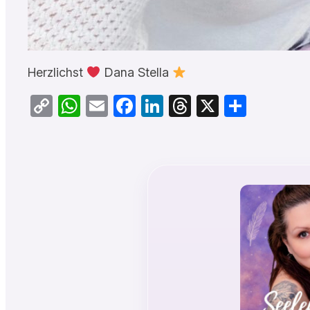
Herzlichst
Dana Stella
Copy
WhatsApp
Email
Facebook
LinkedIn
Threads
X
Teilen
Link