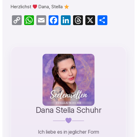
Herzlichst
Dana, Stella
Copy
WhatsApp
Email
Facebook
LinkedIn
Threads
X
Teilen
Link
Dana Stella Schuhr
Ich liebe es in jeglicher Form