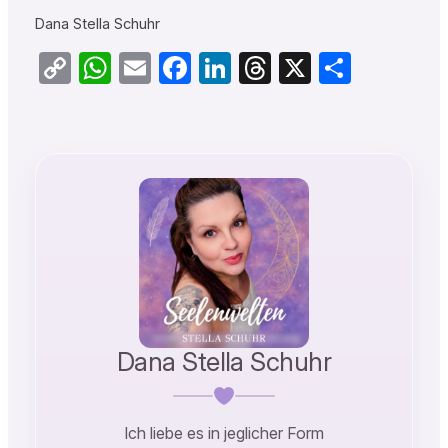
Dana Stella Schuhr
Copy
WhatsApp
Email
Facebook
LinkedIn
Threads
X
Teilen
Link
Dana Stella Schuhr
Ich liebe es in jeglicher Form