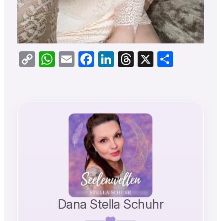
Copy
WhatsApp
Email
Facebook
LinkedIn
Threads
X
Teilen
Link
Dana Stella Schuhr