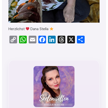
Herzlichst
Dana Stella
Copy
WhatsApp
Email
Facebook
LinkedIn
Threads
X
Teilen
Link