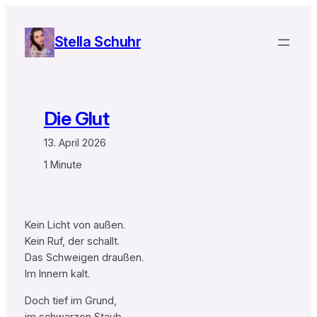
Zum
Inhalt
Stella Schuhr
springen
Die Glut
13. April 2026
1 Minute
Kein Licht von außen.
Kein Ruf, der schallt.
Das Schweigen draußen.
Im Innern kalt.
Doch tief im Grund,
im schwarzen Staub,