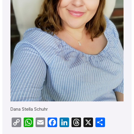
Dana Stella Schuhr
Copy
WhatsApp
Email
Facebook
LinkedIn
Threads
X
Teilen
Link