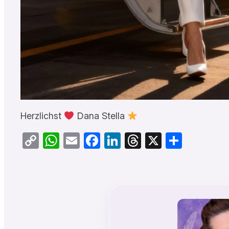
Herzlichst
Dana Stella
Copy
WhatsApp
Email
Facebook
LinkedIn
Threads
X
Teilen
Link