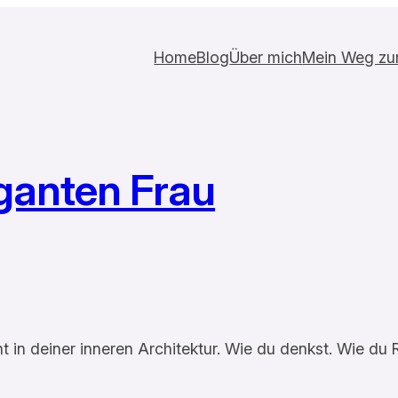
Home
Blog
Über mich
Mein Weg zur 
ganten Frau
t in deiner inneren Architektur. Wie du denkst. Wie du R