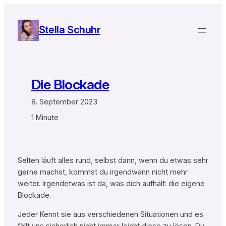
Zum
Inhalt
Stella Schuhr
springen
Die Blockade
8. September 2023
1 Minute
Selten läuft alles rund, selbst dann, wenn du etwas sehr
gerne machst, kommst du irgendwann nicht mehr
weiter. Irgendetwas ist da, was dich aufhält: die eigene
Blockade.
Jeder Kennt sie aus verschiedenen Situationen und es
fällt uns sicherlich nicht immer leicht diese zu lösen. Du