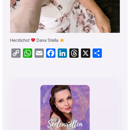
Herzlichst
Dana Stella
Copy
WhatsApp
Email
Facebook
LinkedIn
Threads
X
Teilen
Link