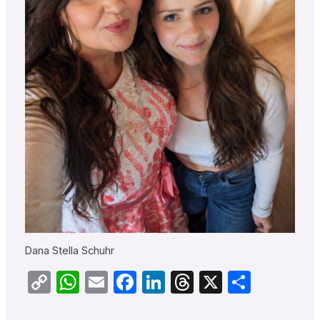
Dana Stella Schuhr
Copy
WhatsApp
Email
Facebook
LinkedIn
Threads
X
Teilen
Link