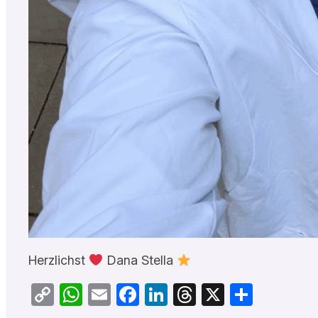
Herzlichst
Dana Stella
Copy
WhatsApp
Email
Facebook
LinkedIn
Threads
X
Teilen
Link