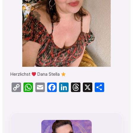
Herzlichst
Dana Stella
Copy
WhatsApp
Email
Facebook
LinkedIn
Threads
X
Teilen
Link