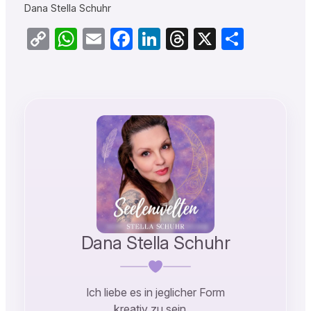
Dana Stella Schuhr
Copy
WhatsApp
Email
Facebook
LinkedIn
Threads
X
Teilen
Link
Dana Stella Schuhr
Ich liebe es in jeglicher Form
kreativ zu sein …