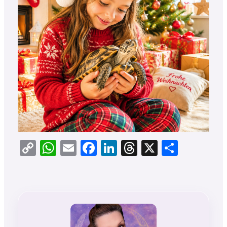
Copy
WhatsApp
Email
Facebook
LinkedIn
Threads
X
Teilen
Link