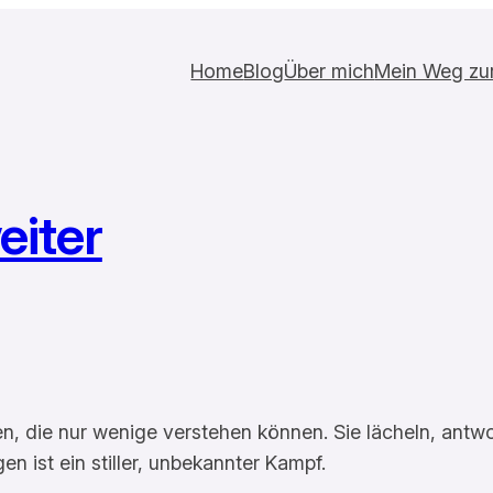
Home
Blog
Über mich
Mein Weg zur 
eiter
, die nur wenige verstehen können. Sie lächeln, antwo
en ist ein stiller, unbekannter Kampf.