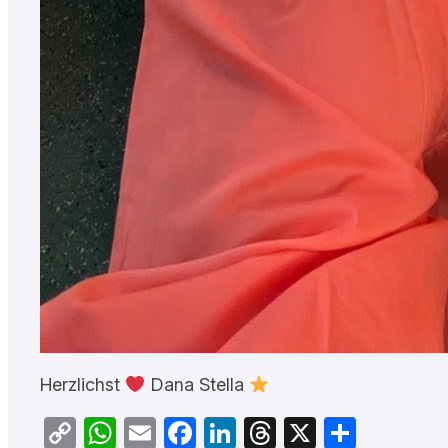
Herzlichst
Dana Stella
Copy
WhatsApp
Email
Facebook
LinkedIn
Threads
X
Teilen