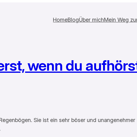
Home
Blog
Über mich
Mein Weg zur 
rst, wenn du aufhörs
Regenbögen. Sie ist ein sehr böser und unangenehmer Or
.