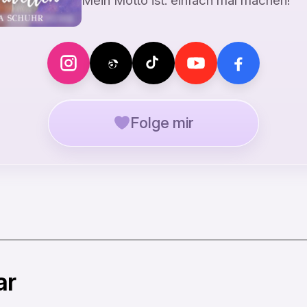
Mein Motto ist: einfach mal machen!
Folge mir
ar