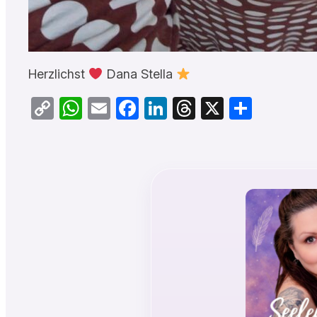
Herzlichst
Dana Stella
Copy
WhatsApp
Email
Facebook
LinkedIn
Threads
X
Teilen
Link